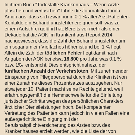
In ihrem Buch "Todesfalle Krankenhaus – Wenn Ärzte
pfuschen und vertuschen" führte die Journalistin Linda
Amon aus, dass sich zwar nur in 0,1 % aller Arzt-Patienten-
Kontakte ein Behandlungsfehler ereignen soll, was zu
einem Aufschrei geführt hat. Bereits vor mehr als einer
Dekade hat die AOK im Krankenhaus-Report 2014
nachgewiesen, dass die Zahl der Behandlungsfehler um
ein sogar um ein Vielfaches höher ist und bei 1 % liegt.
Allein die Zahl der
tödlichen Fehler
liegt damit nach
Angaben der AOK bei etwa
18.800
pro Jahr, was 0,1 %
bzw. 1‰ entspricht. Dies entspricht nahezu der
fünffachen Anzahl der Verkehrstoten
. Mit zunehmender
Einsparung von Pflegepersonal durch die Kliniken ist von
einer Zunahme dieses Prozentsatzes auszugehen. Nur
etwa jeder 10. Patient macht seine Rechte geltend, weil
erfahrungsgemäß die Hemmschwelle für die Einleitung
juristischer Schritte wegen des persönlichen Charakters
ärztlicher Dienstleistungen hoch. Bei kompetenter
Vertretung des Patienten kann jedoch in vielen Fällen eine
außergerichtliche Einigung mit der
Berufshaftpflichtversicherung des Arztes bzw. des
Krankenhauses erzielt werden, wie die Liste der von