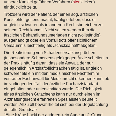
unserer Kanzlei geführten Verfahren (
hier
klicken)
eindrücklich zeigt.
Trotzdem wird der Patient, der einen sog. ärztlichen
Kunstfehler geltend macht, häufig erleben, dass er
ungleich schwerer als in anderen Rechtsbereichen zu
seinem Recht kommt. Nicht selten werden ihm die
ärztlichen Behandlungsunterlagen nicht (vollständig)
ausgehändigt oder ein Vorfall trotz offensichtlichem
Versäumnis leichtfertig als „schicksalhaft“ abgetan.
Die Realisierung von Schadensersatzansprüchen
(insbesondere Schmerzensgeld) gegen Ärzte scheitert in
der Praxis häufig daran, dass ein Anwalt, der nur
gelegentlich in Arzthaftpflichtsachen tätig ist, ungleich
schwerer als ein mit den medizinischen Fachtermini
vertrauter Fachanwalt für Medizinrecht erkennen kann, ob
im vorliegenden Fall der ärztliche Facharztstandard
eingehalten oder unterschritten wurde. Die Richtigkeit
eines ärztlichen Gutachtens kann nur durch einen im
Arzthaftungsrecht erfahrenen Spezialisten beurteilt
werden. Allzu oft bewahrheitet sich bei der Begutachtung
der alte Grundsatz:
"Eine Krähe hackt der anderen kein Auge aus". Grund