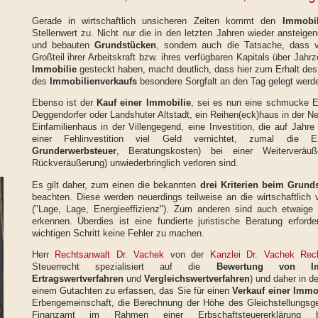
Gerade in wirtschaftlich unsicheren Zeiten kommt den
Immobi
Stellenwert zu. Nicht nur die in den letzten Jahren wieder ansteig
und bebauten
Grundstücken
, sondern auch die Tatsache, dass 
Großteil ihrer Arbeitskraft bzw. ihres verfügbaren Kapitals über Jahr
Immobilie
gesteckt haben, macht deutlich, dass hier zum Erhalt des
des
Immobilienverkaufs
besondere Sorgfalt an den Tag gelegt werd
Ebenso ist der
Kauf einer Immobilie
, sei es nun eine schmucke 
Deggendorfer oder Landshuter Altstadt, ein Reihen(eck)haus in der N
Einfamilienhaus in der Villengegend, eine Investition, die auf Jahre
einer Fehlinvestition viel Geld vernichtet, zumal die Er
Grunderwerbsteuer
, Beratungskosten) bei einer Weiterveräu
Rückveräußerung) unwiederbringlich verloren sind.
Es gilt daher, zum einen die bekannten
drei Kriterien beim Grund
beachten. Diese werden neuerdings teilweise an die wirtschaftlich 
("Lage, Lage, Energieeffizienz"). Zum anderen sind auch etwaige
erkennen. Überdies ist eine fundierte juristische Beratung erford
wichtigen Schritt keine Fehler zu machen.
Herr
Rechtsanwalt Dr. Vachek
von der
Kanzlei Dr. Vachek Rec
Steuerrecht spezialisiert auf die
Bewertung von Im
Ertragswertverfahren
und
Vergleichswertverfahren
) und daher in d
einem Gutachten zu erfassen, das Sie für einen
Verkauf einer Immo
Erbengemeinschaft, die Berechnung der Höhe des Gleichstellungsge
Finanzamt im Rahmen einer Erbschaftsteuererklärung 