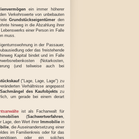
lienvermögen
ein immer höherer
enden Verkehrswerte von unbebauten
viele
Grundstückseigentümer
den
zehnte hinweg in die Abzahlung ihrer
 Lebenswerks einer Person im Falle
en muss.
Eigentumswohnung in der Passauer,
eubausiedlung oder das freistehende
 hinweg Kapital bindet und im Falle
werbsnebenkosten (Notarkosten,
ßerung (und teilweise auch bei
stückskauf
("Lage, Lage, Lage") zu
veränderten Verhältnisse angepasst
Sachmängel des Kaufobjekts
zu
erlich, um gerade bei einem derart
htsanwälte
ist als Fachanwalt für
mobilien
(
Sachwertverfahren
,
er Lage, den Wert ihrer
Immobilie
in
bilie
, die Auseinandersetzung einer
ldes im Familienkreis oder für das
benötigen, oder ein solches