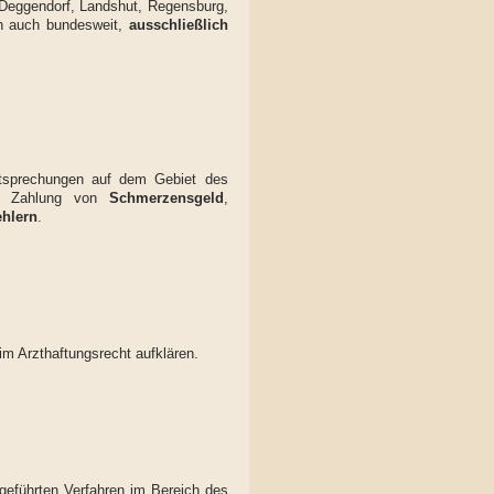
, Deggendorf, Landshut, Regensburg,
len auch bundesweit,
ausschließlich
htsprechungen auf dem Gebiet des
ie Zahlung von
Schmerzensgeld
,
hlern
.
im Arzthaftungsrecht aufklären.
geführten Verfahren im Bereich des