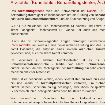
Arztfehler, Kunstfehler, Behandlungsfehler, Är
Das
Arzthaftungsrecht
stellt den Schwerpunkt der
Kanzlei Dr.
Arzthaftungsrecht
geht es insbesondere um die Prüfung von
Behand
oder auch
Dokumentationsfehlern
und die Durchsetzung von Ansprüc
Gut für Sie zu wissen: Die Rechtsanwälte Dr. Vachek und Latzel s
ihrem Fachgebiet, Rechtsanwalt Dr. Vachek ist auch seit me
Medizinrecht.
Durch die oft schwerwiegenden Folgen derartiger Fehlverhal
Rechtsanwälte
viel Wert auf eine gewissenhafte Prüfung und das 
damit Patienten, die aufgrund eines solchen
ärztlichen Kunstf
geworden sind, auch zu ihrem Recht kommen.
Im Gegensatz zu anderen Rechtsgebieten ist es für Betr
Schadensersatzansprüche
- hierbei vor allem
Schmerzens
durchzusetzen, da das Rechtsgebiet der
Arzthaftung
ein sehr kompl
medizinrechtlicher Materie ist.
Daher ist es besonders wichtig, einen Spezialisten zu Rate zu zieh
hin und wieder in
Arzthaftpflichtsachen
vertreten, um
Scha
durchzusetzen, scheitern häufig deswegen, weil ihnen beispielswe
Gutachten ob ihrer Richtigkeit hinreichend beurteilen zu können.
Wir unterstützen Patienten bei der Geltendmachung
Schmerzensgeldansprüche nach ärztlichen Behandlungsfehlern. Unsere 