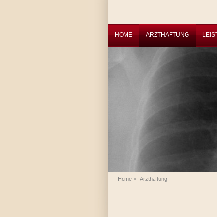
HOME
ARZTHAFTUNG
LEI
Home
>
Arzthaftung