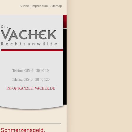
Suche
|
Impressum
|
Sitemap
Telefon: 08546 - 30 40 10
Telefax: 08546 - 30 40 120
INFO@KANZLEI-VACHEK.DE
t, Schmerzensgeld,