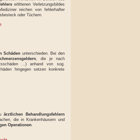
ehlers
erlittenen Verletzungsbildes
ediziner reichen von fehlerhafter
nsbesteck oder Tüchern.
s
en Schäden
unterschieden. Bei den
chmerzensgeldern
, die je nach
sschäden ...) anhand von sog.
Schäden hingegen setzen konkrete
zu
ärztlichen Behandlungsfehlern
machen, die in Krankenhäusern und
gen Operationen
.
echt