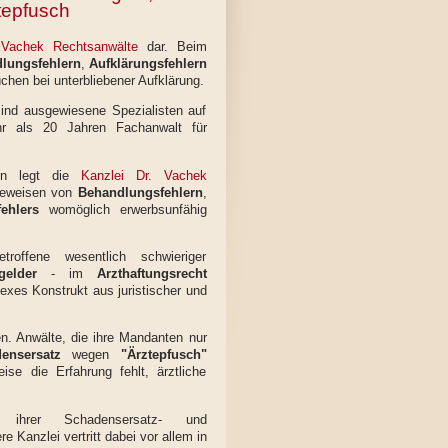
ztepfusch
 Vachek Rechtsanwälte
dar. Beim
lungsfehlern
,
Aufklärungsfehlern
hen bei unterbliebener Aufklärung.
ind ausgewiesene Spezialisten auf
hr als 20 Jahren Fachanwalt für
ten legt die
Kanzlei Dr. Vachek
Beweisen von
Behandlungsfehlern
,
ehlers
womöglich erwerbsunfähig
offene wesentlich schwieriger
gelder
- im
Arzthaftungsrecht
exes Konstrukt aus juristischer und
en. Anwälte, die ihre Mandanten nur
densersatz
wegen
"Ärztepfusch"
ise die Erfahrung fehlt, ärztliche
 ihrer Schadensersatz- und
Kanzlei vertritt dabei vor allem in