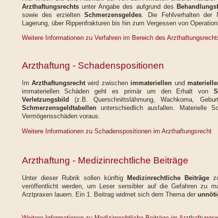
Arzthaftungsrechts
unter Angabe des aufgrund des
Behandlungsf
sowie des erzielten
Schmerzensgeldes
. Die Fehlverhalten der M
Lagerung, über Rippenfrakturen bis hin zum Vergessen von Operatio
Weitere Informationen zu Verfahren im Bereich des Arzthaftungsrecht
Arzthaftung - Schadenspositionen
Im
Arzthaftungsrecht
wird zwischen
immateriellen
und
materiell
immateriellen Schäden geht es primär um den Erhalt von
S
Verletzungsbild
(z.B. Querschnittslähmung, Wachkoma, Geburt
Schmerzensgeldtabellen
unterschiedlich ausfallen. Materielle 
Vermögensschäden voraus.
Weitere Informationen zu Schadenspositionen im Arzthaftungsrecht
Arzthaftung - Medizinrechtliche Beiträge
Unter dieser Rubrik sollen
künftig
Medizinrechtliche Beiträge
veröffentlicht werden, um Leser sensibler auf die Gefahren zu 
Arztpraxen lauern. Ein 1. Beitrag widmet sich dem Thema der
unnöti
Weitere Informationen zu Medizinrechtliche Beiträge im Arzthaftungsr