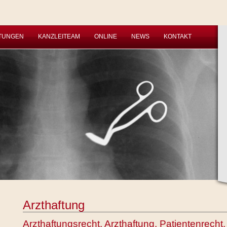
STUNGEN
KANZLEITEAM
ONLINE
NEWS
KONTAKT
Arzthaftung
Arzthaftungsrecht, Arzthaftung, Patientenrech