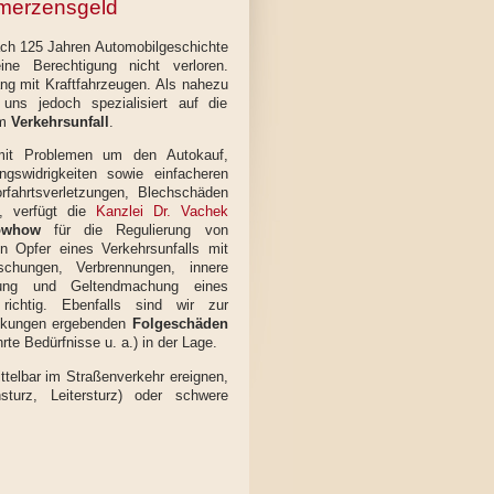
merzensgeld
nach 125 Jahren Automobilgeschichte
ine Berechtigung nicht verloren.
g mit Kraftfahrzeugen. Als nahezu
 uns jedoch spezialisiert auf die
em
Verkehrsunfall
.
 mit Problemen um den Autokauf,
gswidrigkeiten sowie einfacheren
rfahrtsverletzungen, Blechschäden
n, verfügt die
Kanzlei Dr. Vachek
owhow
für die Regulierung von
 Opfer eines Verkehrsunfalls mit
schungen, Verbrennungen, innere
ng und Geltendmachung eines
ichtig. Ebenfalls sind wir zur
änkungen ergebenden
Folgeschäden
te Bedürfnisse u. a.) in der Lage.
ittelbar im Straßenverkehr ereignen,
sturz, Leitersturz) oder schwere