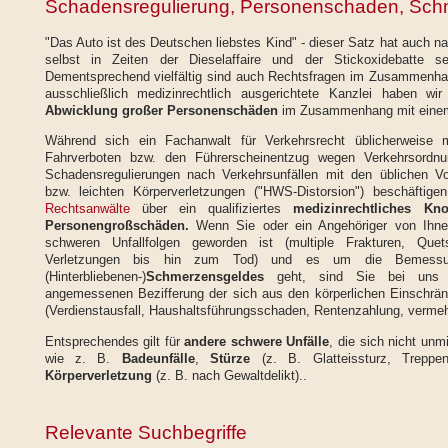
Schadensregulierung, Personenschaden, Sch
"Das Auto ist des Deutschen liebstes Kind" - dieser Satz hat auch 
selbst in Zeiten der Dieselaffaire und der Stickoxidebatte se
Dementsprechend vielfältig sind auch Rechtsfragen im Zusammenhan
ausschließlich medizinrechtlich ausgerichtete Kanzlei haben wir
Abwicklung großer Personenschäden
im Zusammenhang mit ein
Während sich ein Fachanwalt für Verkehrsrecht üblicherweise
Fahrverboten bzw. den Führerscheinentzug wegen Verkehrsordnun
Schadensregulierungen nach Verkehrsunfällen mit den üblichen Vo
bzw. leichten Körperverletzungen ("HWS-Distorsion") beschäftige
Rechtsanwälte
über ein qualifiziertes
medizinrechtliches Kn
Personengroßschäden.
Wenn Sie oder ein Angehöriger von Ihnen
schweren Unfallfolgen geworden ist (multiple Frakturen, Quet
Verletzungen bis hin zum Tod) und es um die Bemessu
(Hinterbliebenen-)
Schmerzensgeldes
geht, sind Sie bei uns r
angemessenen Bezifferung der sich aus den körperlichen Einschr
(Verdienstausfall, Haushaltsführungsschaden, Rentenzahlung, vermehr
Entsprechendes gilt für
andere schwere Unfälle
, die sich nicht unm
wie z. B.
Badeunfälle
,
Stürze
(z. B. Glatteissturz, Treppen
Körperverletzung
(z. B. nach Gewaltdelikt)..
Relevante Suchbegriffe