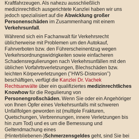
Kraftfahrzeugen. Als nahezu ausschließlich
medizinrechtlich ausgerichtete Kanzlei haben wir uns
jedoch spezialisiert auf die
Abwicklung großer
Personenschäden
im Zusammenhang mit einem
Verkehrsunfall
.
Während sich ein Fachanwalt für Verkehrsrecht
üblicherweise mit Problemen um den Autokauf,
Fahrverboten bzw. den Führerscheinentzug wegen
Verkehrsordnungswidrigkeiten sowie einfacheren
Schadensregulierungen nach Verkehrsunfällen mit den
üblichen Vorfahrtsverletzungen, Blechschäden bzw.
leichten Körperverletzungen ("HWS-Distorsion")
beschäftigen, verfügt die
Kanzlei Dr. Vachek
Rechtsanwälte
über ein qualifiziertes
medizinrechtliches
Knowhow
für die Regulierung von
Personengroßschäden.
Wenn Sie oder ein Angehöriger
von Ihnen Opfer eines Verkehrsunfalls mit schweren
Unfallfolgen geworden ist (multiple Frakturen,
Quetschungen, Verbrennungen, innere Verletzungen bis
hin zum Tod) und es um die Bemessung und
Geltendmachung eines
(Hinterbliebenen-)
Schmerzensgeldes
geht, sind Sie bei