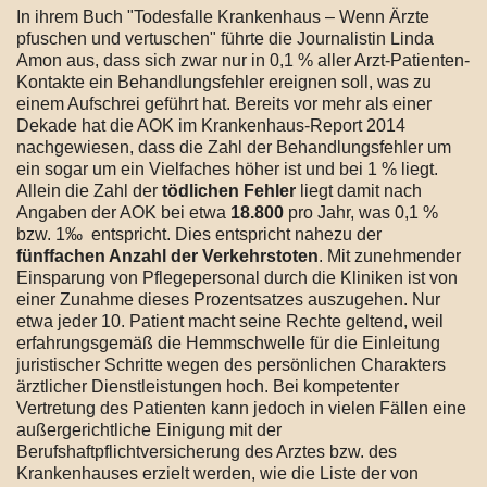
In ihrem Buch "Todesfalle Krankenhaus – Wenn Ärzte
pfuschen und vertuschen" führte die Journalistin Linda
Amon aus, dass sich zwar nur in 0,1 % aller Arzt-Patienten-
Kontakte ein Behandlungsfehler ereignen soll, was zu
einem Aufschrei geführt hat. Bereits vor mehr als einer
Dekade hat die AOK im Krankenhaus-Report 2014
nachgewiesen, dass die Zahl der Behandlungsfehler um
ein sogar um ein Vielfaches höher ist und bei 1 % liegt.
Allein die Zahl der
tödlichen Fehler
liegt damit nach
Angaben der AOK bei etwa
18.800
pro Jahr, was 0,1 %
bzw. 1‰ entspricht. Dies entspricht nahezu der
fünffachen Anzahl der Verkehrstoten
. Mit zunehmender
Einsparung von Pflegepersonal durch die Kliniken ist von
einer Zunahme dieses Prozentsatzes auszugehen. Nur
etwa jeder 10. Patient macht seine Rechte geltend, weil
erfahrungsgemäß die Hemmschwelle für die Einleitung
juristischer Schritte wegen des persönlichen Charakters
ärztlicher Dienstleistungen hoch. Bei kompetenter
Vertretung des Patienten kann jedoch in vielen Fällen eine
außergerichtliche Einigung mit der
Berufshaftpflichtversicherung des Arztes bzw. des
Krankenhauses erzielt werden, wie die Liste der von