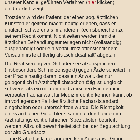
unserer Kanzlei geführten Verfahren (
hier
klicken)
eindrücklich zeigt.
Trotzdem wird der Patient, der einen sog. ärztlichen
Kunstfehler geltend macht, häufig erleben, dass er
ungleich schwerer als in anderen Rechtsbereichen zu
seinem Recht kommt. Nicht selten werden ihm die
ärztlichen Behandlungsunterlagen nicht (vollständig)
ausgehändigt oder ein Vorfall trotz offensichtlichem
Versäumnis leichtfertig als „schicksalhaft“ abgetan.
Die Realisierung von Schadensersatzansprüchen
(insbesondere Schmerzensgeld) gegen Ärzte scheitert in
der Praxis häufig daran, dass ein Anwalt, der nur
gelegentlich in Arzthaftpflichtsachen tätig ist, ungleich
schwerer als ein mit den medizinischen Fachtermini
vertrauter Fachanwalt für Medizinrecht erkennen kann, ob
im vorliegenden Fall der ärztliche Facharztstandard
eingehalten oder unterschritten wurde. Die Richtigkeit
eines ärztlichen Gutachtens kann nur durch einen im
Arzthaftungsrecht erfahrenen Spezialisten beurteilt
werden. Allzu oft bewahrheitet sich bei der Begutachtung
der alte Grundsatz:
"Eine Krähe hackt der anderen kein Auge aus". Grund