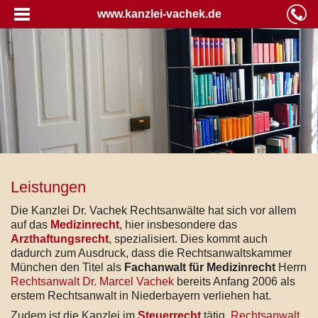
www.kanzlei-vachek.de
Leistungen
Die Kanzlei Dr. Vachek Rechtsanwälte hat sich vor allem
auf das
Medizinrecht
, hier insbesondere das
Arzthaftungsrecht
, spezialisiert. Dies kommt auch
dadurch zum Ausdruck, dass die Rechtsanwaltskammer
München den Titel als
Fachanwalt für Medizinrecht
Herrn
Rechtsanwalt Dr. Marcel Vachek
bereits Anfang 2006 als
erstem Rechtsanwalt in Niederbayern verliehen hat.
Zudem ist die Kanzlei im
Steuerrecht
tätig.
Rechtsanwalt