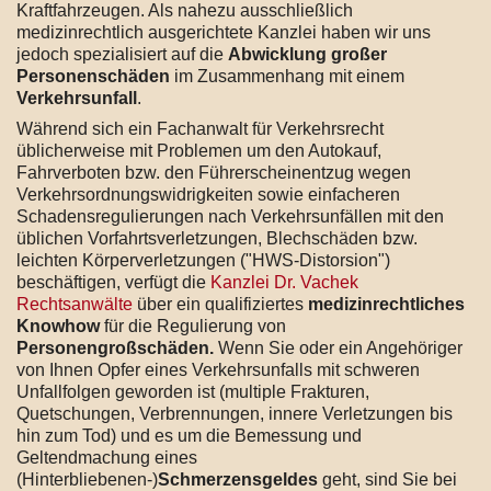
Kraftfahrzeugen. Als nahezu ausschließlich
medizinrechtlich ausgerichtete Kanzlei haben wir uns
jedoch spezialisiert auf die
Abwicklung großer
Personenschäden
im Zusammenhang mit einem
Verkehrsunfall
.
Während sich ein Fachanwalt für Verkehrsrecht
üblicherweise mit Problemen um den Autokauf,
Fahrverboten bzw. den Führerscheinentzug wegen
Verkehrsordnungswidrigkeiten sowie einfacheren
Schadensregulierungen nach Verkehrsunfällen mit den
üblichen Vorfahrtsverletzungen, Blechschäden bzw.
leichten Körperverletzungen ("HWS-Distorsion")
beschäftigen, verfügt die
Kanzlei Dr. Vachek
Rechtsanwälte
über ein qualifiziertes
medizinrechtliches
Knowhow
für die Regulierung von
Personengroßschäden.
Wenn Sie oder ein Angehöriger
von Ihnen Opfer eines Verkehrsunfalls mit schweren
Unfallfolgen geworden ist (multiple Frakturen,
Quetschungen, Verbrennungen, innere Verletzungen bis
hin zum Tod) und es um die Bemessung und
Geltendmachung eines
(Hinterbliebenen-)
Schmerzensgeldes
geht, sind Sie bei