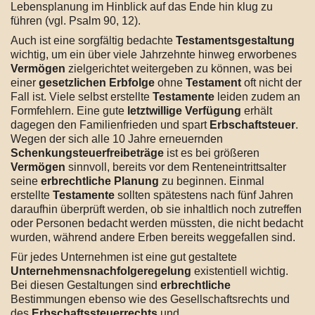
Lebensplanung im Hinblick auf das Ende hin klug zu
führen (vgl. Psalm 90, 12).
Auch ist eine sorgfältig bedachte
Testamentsgestaltung
wichtig, um ein über viele Jahrzehnte hinweg erworbenes
Vermögen
zielgerichtet weitergeben zu können, was bei
einer
gesetzlichen Erbfolge
ohne
Testament
oft nicht der
Fall ist. Viele selbst erstellte
Testamente
leiden zudem an
Formfehlern. Eine gute
letztwillige Verfügung
erhält
dagegen den Familienfrieden und spart
Erbschaftsteuer
.
Wegen der sich alle 10 Jahre erneuernden
Schenkungsteuerfreibeträge
ist es bei größeren
Vermögen
sinnvoll, bereits vor dem Renteneintrittsalter
seine
erbrechtliche Planung
zu beginnen. Einmal
erstellte
Testamente
sollten spätestens nach fünf Jahren
daraufhin überprüft werden, ob sie inhaltlich noch zutreffen
oder Personen bedacht werden müssten, die nicht bedacht
wurden, während andere Erben bereits weggefallen sind.
Für jedes Unternehmen ist eine gut gestaltete
Unternehmensnachfolgeregelung
existentiell wichtig.
Bei diesen Gestaltungen sind
erbrechtliche
Bestimmungen ebenso wie des Gesellschaftsrechts und
des
Erbschaftssteuerrechts
und