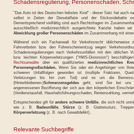
Schadensregulierung, Personenschaden, Sch
"Das Auto ist des Deutschen liebstes Kind" - dieser Satz hat auch 
selbst in Zeiten der Dieselaffaire und der Stickoxidebatte se
Dementsprechend vielfältig sind auch Rechtsfragen im Zusammenhan
ausschließlich medizinrechtlich ausgerichtete Kanzlei haben wir
Abwicklung großer Personenschäden
im Zusammenhang mit ein
Während sich ein Fachanwalt für Verkehrsrecht üblicherweise
Fahrverboten bzw. den Führerscheinentzug wegen Verkehrsordnun
Schadensregulierungen nach Verkehrsunfällen mit den üblichen Vo
bzw. leichten Körperverletzungen ("HWS-Distorsion") beschäftige
Rechtsanwälte
über ein qualifiziertes
medizinrechtliches Kn
Personengroßschäden.
Wenn Sie oder ein Angehöriger von Ihnen
schweren Unfallfolgen geworden ist (multiple Frakturen, Quet
Verletzungen bis hin zum Tod) und es um die Bemessu
(Hinterbliebenen-)
Schmerzensgeldes
geht, sind Sie bei uns r
angemessenen Bezifferung der sich aus den körperlichen Einschr
(Verdienstausfall, Haushaltsführungsschaden, Rentenzahlung, vermehr
Entsprechendes gilt für
andere schwere Unfälle
, die sich nicht unm
wie z. B.
Badeunfälle
,
Stürze
(z. B. Glatteissturz, Treppen
Körperverletzung
(z. B. nach Gewaltdelikt)..
Relevante Suchbegriffe