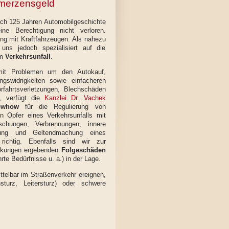
merzensgeld
nach 125 Jahren Automobilgeschichte
ine Berechtigung nicht verloren.
g mit Kraftfahrzeugen. Als nahezu
 uns jedoch spezialisiert auf die
em
Verkehrsunfall
.
 mit Problemen um den Autokauf,
gswidrigkeiten sowie einfacheren
rfahrtsverletzungen, Blechschäden
n, verfügt die
Kanzlei Dr. Vachek
owhow
für die Regulierung von
 Opfer eines Verkehrsunfalls mit
schungen, Verbrennungen, innere
ng und Geltendmachung eines
ichtig. Ebenfalls sind wir zur
änkungen ergebenden
Folgeschäden
te Bedürfnisse u. a.) in der Lage.
ittelbar im Straßenverkehr ereignen,
sturz, Leitersturz) oder schwere