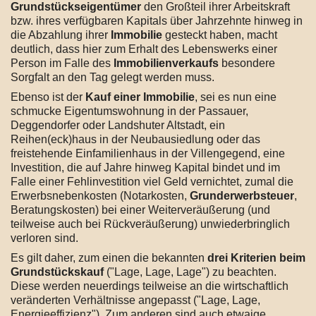
Grundstückseigentümer
den Großteil ihrer Arbeitskraft
bzw. ihres verfügbaren Kapitals über Jahrzehnte hinweg in
die Abzahlung ihrer
Immobilie
gesteckt haben, macht
deutlich, dass hier zum Erhalt des Lebenswerks einer
Person im Falle des
Immobilienverkaufs
besondere
Sorgfalt an den Tag gelegt werden muss.
Ebenso ist der
Kauf einer Immobilie
, sei es nun eine
schmucke Eigentumswohnung in der Passauer,
Deggendorfer oder Landshuter Altstadt, ein
Reihen(eck)haus in der Neubausiedlung oder das
freistehende Einfamilienhaus in der Villengegend, eine
Investition, die auf Jahre hinweg Kapital bindet und im
Falle einer Fehlinvestition viel Geld vernichtet, zumal die
Erwerbsnebenkosten (Notarkosten,
Grunderwerbsteuer
,
Beratungskosten) bei einer Weiterveräußerung (und
teilweise auch bei Rückveräußerung) unwiederbringlich
verloren sind.
Es gilt daher, zum einen die bekannten
drei Kriterien beim
Grundstückskauf
("Lage, Lage, Lage") zu beachten.
Diese werden neuerdings teilweise an die wirtschaftlich
veränderten Verhältnisse angepasst ("Lage, Lage,
Energieeffizienz"). Zum anderen sind auch etwaige