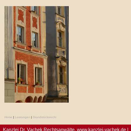
Home
|
Leistungen
|
Grundstücksrecht
Kanzlei Dr. Vachek Rechtsanwälte,
www.kanzlei-vachek.de
|